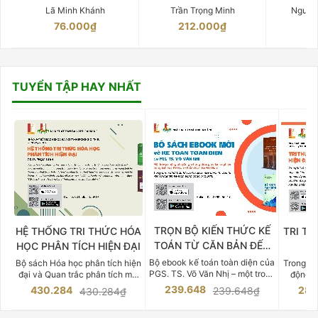
Lã Minh Khánh
Trần Trọng Minh
Nguyễ
76.000₫
212.000₫
15
TUYỂN TẬP HAY NHẤT
TRỌN BỘ KIẾN THỨC KẾ
HỆ THỐNG TRI THỨC HÓA
TRI TH
TOÁN TỪ CĂN BẢN ĐẾN
HỌC PHÂN TÍCH HIỆN ĐẠI
DO
CHUYÊN SÂU
Bộ ebook kế toán toàn diện của
Bộ sách Hóa học phân tích hiện
Trong bố
PGS. TS. Võ Văn Nhị – một trong
đại và Quan trắc phân tích môi
động v
những chuyên gia hàng đầu,
trường của Cố Giáo sư, Tiến sĩ
việc nắm
239.648
430.284
283
239.648₫
430.284₫
giàu kinh nghiệm trong lĩnh vực
Phạm Luận là một trong những
tế và kỹ 
Kế toán – Kiểm toán tại Việt
công trình khoa học đồ sộ, có
là yếu 