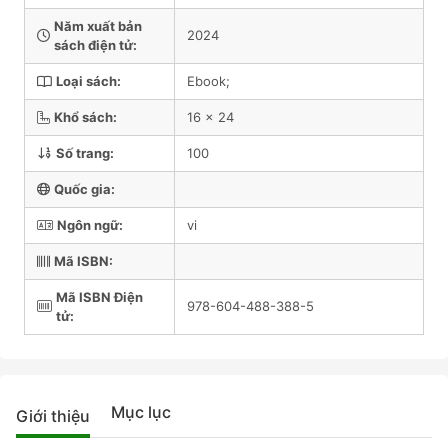
Năm xuất bản
2024
sách điện tử:
Loại sách:
Ebook;
Khổ sách:
16 x 24
Số trang:
100
Quốc gia:
Ngôn ngữ:
vi
Mã ISBN:
Mã ISBN Điện
978-604-488-388-5
tử:
Mục lục
Giới thiệu