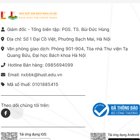
Nam.
giá trị chuyên môn cao và mang
nghiệp.
tính hệ thống bậc nhất trong lĩnh
Kinh t
vực Hóa học phân tích tại Việt
Bách kho
Nam hiện nay. Bộ sách mang
trung v
đến một hệ thống tri thức hoàn
nhất củ
chỉnh từ Lý thuyết cơ sở -> Kỹ
đọc xây 
Giám đốc - Tổng biên tập: PGS. TS. Bùi Đức Hùng
thuật thực hành -> Ứng dụng
vững c
chuyên ngành, được NXB Bách
dụng li
Địa chỉ: Số 1 Đại Cồ Việt, Phường Bạch Mai, Hà Nội
khoa Hà Nội ấn hành cả hai
Đỗ Văn 
phiên bản sách giấy và điện tử.
tín tron
Văn phòng giao dịch: Phòng 901-904, Tòa nhà Thư viện Tạ
lý. Các 
Quang Bửu, Đại học Bách khoa Hà Nội
chỉ là gi
mang t
Hotline Bán hàng: 0985694099
hợp giữ
tài l
Email: nxbbk@hust.edu.vn
Mã số thuế: 0101885415
Theo dõi chúng tôi trên: