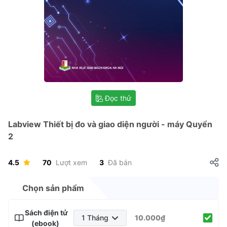
Đọc thử
Labview Thiết bị đo và giao diện người - máy Quyển
2
4.5
70
Lượt xem
3
Đã bán
Chọn sản phẩm
Sách điện tử
1 Tháng
10.000₫
(ebook)