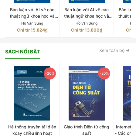
Bàn luận với AI về các
Bàn luận với AI về các
Bàn luận
thuật ngữ khoa học và
thuật ngữ khoa học và
thuật ng
công nghệ qua các sách
công nghệ qua các sách
công ngh
Hồ Văn Sung
Hồ Văn Sung
Hồ
của TS. Hồ Văn Sung
của TS. Hồ Văn Sung
của TS.
Chỉ từ 15.824₫
Chỉ từ 13.800₫
Chỉ 
Quyển 2
Quyển 1
Q
Xem toàn bộ
SÁCH NỔI BẬT
-20%
-20%
Hệ thống truyền tải điện
Giáo trình Điện tử công
Internet 
xoay chiều linh hoạt
suất
- Các chứ