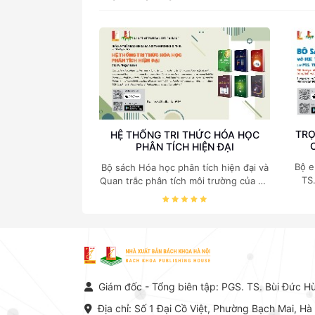
TRỌ
HỆ THỐNG TRI THỨC HÓA HỌC
PHÂN TÍCH HIỆN ĐẠI
Bộ e
Bộ sách Hóa học phân tích hiện đại và
TS
Quan trắc phân tích môi trường của Cố
c
Giáo sư, Tiến sĩ Phạm Luận là một
nghi
trong những công trình khoa học đồ
sộ, có giá trị chuyên môn cao và mang
tính hệ thống bậc nhất trong lĩnh vực
Hóa học phân tích tại Việt Nam hiện
nay. Bộ sách mang đến một hệ thống
tri thức hoàn chỉnh từ Lý thuyết cơ sở
Giám đốc - Tổng biên tập: PGS. TS. Bùi Đức H
-> Kỹ thuật thực hành -> Ứng dụng
chuyên ngành, được NXB Bách khoa
Địa chỉ: Số 1 Đại Cồ Việt, Phường Bạch Mai, Hà
Hà Nội ấn hành cả hai phiên bản sách