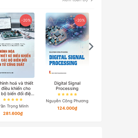
-20%
-20%
-15
hình hoá và thiết
Digital Signal
Cơ sở truyền độ
 điều khiển cho
Processing
điện
 bộ biến đổi điện
tử công suất
Nguyễn Công Phương
Nguyễn Quang Đị
rần Trọng Minh
124.000₫
194.650₫
281.600₫