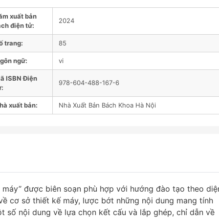
ăm xuất bản
2024
ch điện tử:
ố trang:
85
gôn ngữ:
vi
ã ISBN Điện
978-604-488-167-6
ử:
hà xuất bản:
Nhà Xuất Bản Bách Khoa Hà Nội
ết máy” được biên soạn phù hợp với hướng đào tạo theo diệ
về cơ sở thiết kế máy, lược bớt những nội dung mang tính
t số nội dung về lựa chọn kết cấu và lắp ghép, chỉ dẫn về