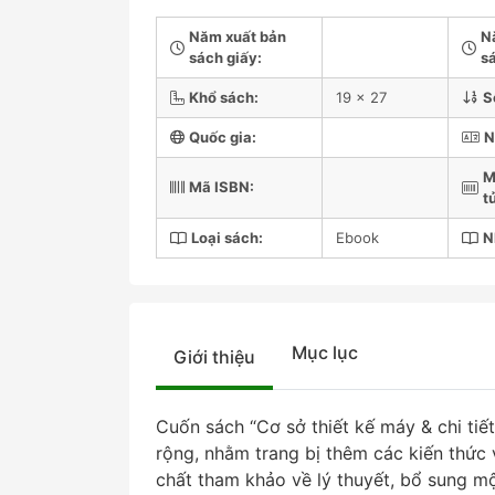
Năm xuất bản
N
sách giấy:
sá
Khổ sách:
19 x 27
S
Quốc gia:
N
M
Mã ISBN:
t
Loại sách:
Ebook
N
Mục lục
Giới thiệu
Cuốn sách “Cơ sở thiết kế máy & chi ti
rộng, nhằm trang bị thêm các kiến thức 
chất tham khảo về lý thuyết, bổ sung mộ