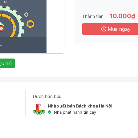
3 
6 
10.000₫
Thành tiền
3 
Mua ngay
c thử
Được bán bởi:
Nhà xuất bản Bách khoa Hà Nội
Nhà phát hành tin cậy