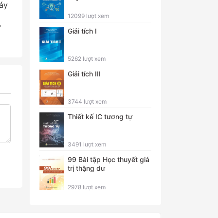
máy
12099 lượt xem
Y
Giải tích I
5262 lượt xem
Giải tích III
3744 lượt xem
Thiết kế IC tương tự
3491 lượt xem
99 Bài tập Học thuyết giá
trị thặng dư
2978 lượt xem