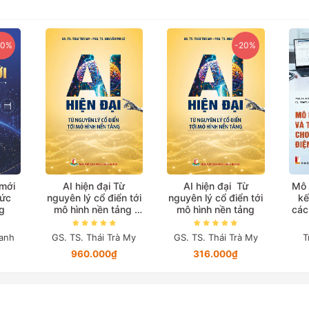
20%
-20%
 mới
AI hiện đại Từ
AI hiện đại Từ
Mô 
hức
nguyên lý cổ điển tới
nguyên lý cổ điển tới
kế
g
mô hình nền tảng
mô hình nền tảng
các
(Bản in màu đặc biệt)
anh
GS. TS. Thái Trà My
GS. TS. Thái Trà My
T
960.000₫
316.000₫