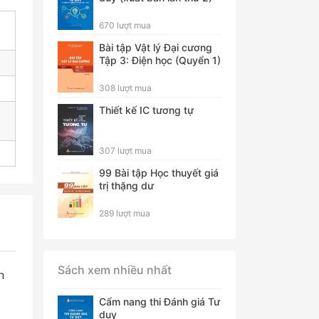
670 lượt mua
Bài tập Vật lý Đại cương
Tập 3: Điện học (Quyển 1)
308 lượt mua
Thiết kế IC tương tự
307 lượt mua
99 Bài tập Học thuyết giá
trị thặng dư
289 lượt mua
Sách xem nhiều nhất
n
Cẩm nang thi Đánh giá Tư
duy