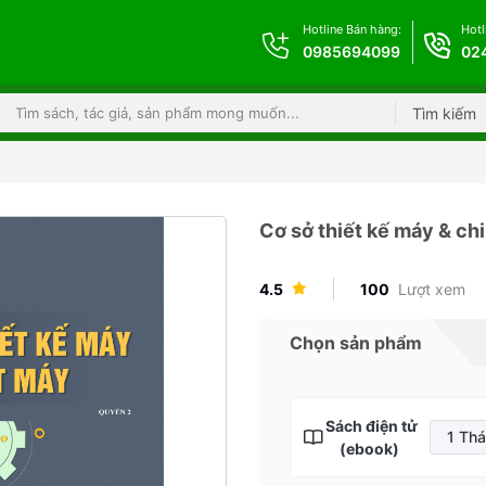
Hotline Bán hàng:
Hotl
0985694099
02
Tìm kiếm
Cơ sở thiết kế máy & ch
4.5
100
Lượt xem
Chọn sản phẩm
Sách điện tử
1 Th
(ebook)
1 T