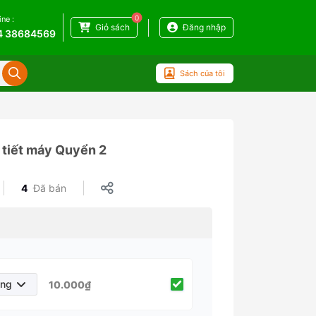
0
ine :
Giỏ sách
Đăng nhập
4 38684569
Sách của tôi
i tiết máy Quyển 2
4
Đã bán
áng
10.000₫
háng