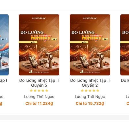
ập I
Đo lường nhiệt Tập II
Đo lường nhiệt Tập II
Đo l
Quyển 5
Quyển 2
ọc
Lương Thế Ngọc
Lương Thế Ngọc
L
0₫
Chỉ từ 11.224₫
Chỉ từ 15.732₫
C