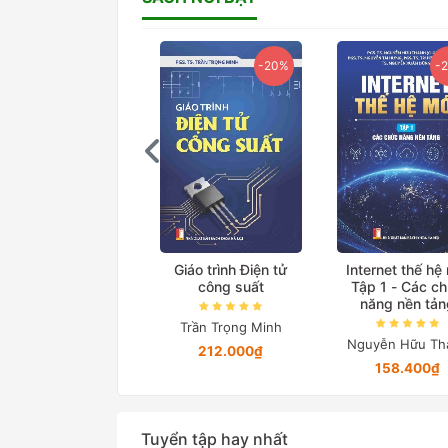
-20%
-20%
-
ệ thống truyền tải
Giáo trình Điện tử
Internet thế hệ
iện xoay chiều linh
công suất
Tập 1 - Các c
hoạt
năng nền tản
Trần Trọng Minh
Lã Minh Khánh
Nguyễn Hữu Th
212.000₫
76.000₫
158.400₫
Tuyển tập hay nhất