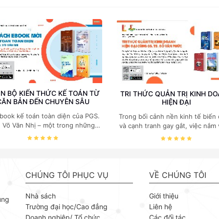
N BỘ KIẾN THỨC KẾ TOÁN TỪ
TRI THỨC QUẢN TRỊ KINH D
CĂN BẢN ĐẾN CHUYÊN SÂU
HIỆN ĐẠI
book kế toán toàn diện của PGS.
Trong bối cảnh nền kinh tế biến
. Võ Văn Nhị – một trong những
và cạnh tranh gay gắt, việc nắm
huyên gia hàng đầu, giàu kinh
các quy luật kinh tế và kỹ năng
ệm trong lĩnh vực Kế toán – Kiểm
trị điều hành là yếu tố sống còn
toán tại Việt Nam.
doanh nghiệp. Bộ ebook của GS
Kinh tế Đỗ Văn Phức do NXB B
khoa Hà Nội phát hành tập trun
CHÚNG TÔI PHỤC VỤ
VỀ CHÚNG TÔI
những mảng cốt lõi nhất của quản
giúp người đọc xây dựng nền tả
Nhà sách
Giới thiệu
ùng
thuyết vững chắc và khả năng
Trường đại học/Cao đẳng
Liên hệ
dụng linh hoạt. GS. TS Kinh tế Đ
Doanh nghiệp/ Tổ chức
Các đối tác
Phức là chuyên gia uy tín trong 