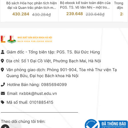
CHUYÊN SÂU
Bộ ebook kế toán toàn diện của
Bộ sách Hóa học phân tích hiện
Trong bố
PGS. TS. Võ Văn Nhị – một trong
đại và Quan trắc phân tích môi
động v
những chuyên gia hàng đầu,
trường của Cố Giáo sư, Tiến sĩ
việc nắm
239.648
430.284
283
239.648₫
430.284₫
giàu kinh nghiệm trong lĩnh vực
Phạm Luận là một trong những
tế và kỹ 
Kế toán – Kiểm toán tại Việt
công trình khoa học đồ sộ, có
là yếu 
Nam.
giá trị chuyên môn cao và mang
nghiệp.
tính hệ thống bậc nhất trong lĩnh
Kinh t
vực Hóa học phân tích tại Việt
Bách kho
Nam hiện nay. Bộ sách mang
trung v
đến một hệ thống tri thức hoàn
nhất củ
chỉnh từ Lý thuyết cơ sở -> Kỹ
đọc xây 
Giám đốc - Tổng biên tập: PGS. TS. Bùi Đức Hùng
thuật thực hành -> Ứng dụng
vững c
chuyên ngành, được NXB Bách
dụng li
Địa chỉ: Số 1 Đại Cồ Việt, Phường Bạch Mai, Hà Nội
khoa Hà Nội ấn hành cả hai
Đỗ Văn 
phiên bản sách giấy và điện tử.
tín tron
Văn phòng giao dịch: Phòng 901-904, Tòa nhà Thư viện Tạ
lý. Các 
Quang Bửu, Đại học Bách khoa Hà Nội
chỉ là gi
mang t
Hotline Bán hàng: 0985694099
hợp giữ
tài l
Email: nxbbk@hust.edu.vn
Mã số thuế: 0101885415
Theo dõi chúng tôi trên: