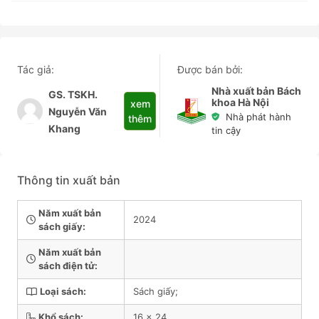
Tác giả:
Được bán bởi:
Nhà xuất bản Bách
GS. TSKH.
khoa Hà Nội
xem
Nguyễn Văn
Nhà phát hành
thêm
Khang
tin cậy
Thông tin xuất bản
Năm xuất bản
2024
sách giấy:
Năm xuất bản
sách điện tử:
Loại sách:
Sách giấy;
Khổ sách:
16 x 24