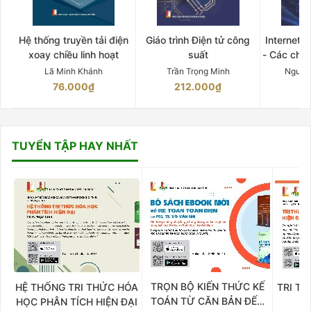
Hệ thống truyền tải điện
Giáo trình Điện tử công
Internet 
xoay chiều linh hoạt
suất
- Các chứ
Lã Minh Khánh
Trần Trọng Minh
Nguyễ
76.000₫
212.000₫
15
TUYỂN TẬP HAY NHẤT
TRỌN BỘ KIẾN THỨC KẾ
HỆ THỐNG TRI THỨC HÓA
TRI TH
TOÁN TỪ CĂN BẢN ĐẾN
HỌC PHÂN TÍCH HIỆN ĐẠI
DO