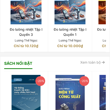
Đo lường nhiệt Tập I
Đo lường nhiệt Tập I
Đo lườn
Quyển 3
Quyển 1
Q
Lương Thế Ngọc
Lương Thế Ngọc
Lươn
Chỉ từ 10.120₫
Chỉ từ 10.000₫
Chỉ 
Xem toàn bộ
SÁCH NỔI BẬT
-20%
-20%