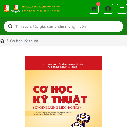
0
Cơ học kỹ thuật