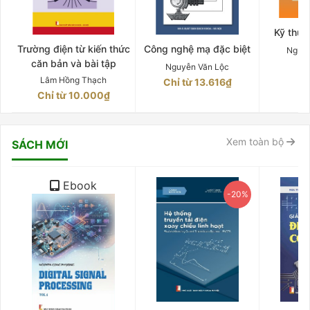
Kỹ thuậ
Trường điện từ kiến thức
Công nghệ mạ đặc biệt
Nguyễ
căn bản và bài tập
29
Nguyễn Văn Lộc
Lâm Hồng Thạch
Chỉ từ 13.616₫
Chỉ từ 10.000₫
Xem toàn bộ
SÁCH MỚI
Ebook
-20%