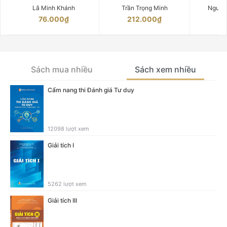
Lã Minh Khánh
Trần Trọng Minh
Nguyễ
76.000₫
212.000₫
15
Sách mua nhiều
Sách xem nhiều
Cẩm nang thi Đánh giá Tư duy
12098 lượt xem
Giải tích I
5262 lượt xem
Giải tích III