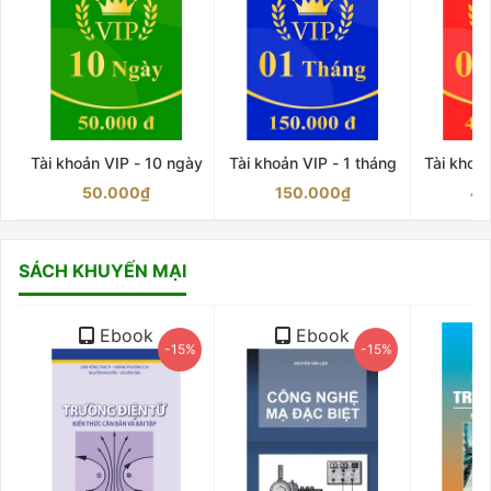
Tài khoản VIP - 10 ngày
Tài khoản VIP - 1 tháng
Tài khoản
50.000₫
150.000₫
45
SÁCH KHUYẾN MẠI
Ebook
Ebook
-15%
-15%