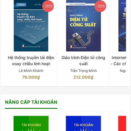
-20%
-20%
Hệ thống truyền tải điện
Giáo trình Điện tử công
Internet 
xoay chiều linh hoạt
suất
- Các chứ
Lã Minh Khánh
Trần Trọng Minh
Nguyễ
76.000₫
212.000₫
15
NÂNG CẤP TÀI KHOẢN