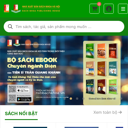
0
BannerEbookTranQuang
Xem toàn bộ
SÁCH NỔI BẬT