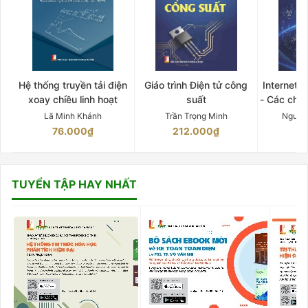
Hệ thống truyền tải điện
Giáo trình Điện tử công
Internet 
xoay chiều linh hoạt
suất
- Các chứ
Lã Minh Khánh
Trần Trọng Minh
Nguyễ
76.000₫
212.000₫
15
TUYỂN TẬP HAY NHẤT