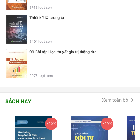
3743 lượt xem
Thiết kế IC tương tự
3491 lượt xem
99 Bài tập Học thuyết giá trị thặng dư
2978 lượt xem
Xem toàn bộ
SÁCH HAY
-20%
-20%