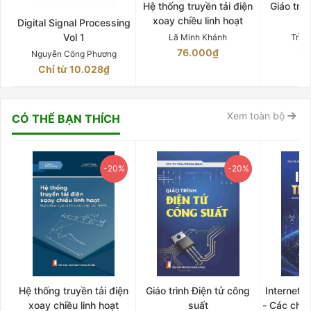
Hệ thống truyền tải điện
Giáo trì
xoay chiều linh hoạt
Digital Signal Processing
Vol 1
Lã Minh Khánh
Trần
76.000₫
21
Nguyễn Công Phương
Chỉ từ 10.028₫
Xem toàn bộ
CÓ THỂ BẠN THÍCH
-20%
-20%
Hệ thống truyền tải điện
Giáo trình Điện tử công
Internet 
xoay chiều linh hoạt
suất
- Các chứ