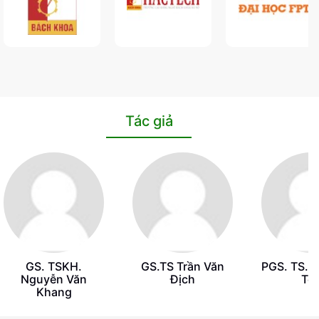
Tác giả
GS. TSKH.
GS.TS Trần Văn
PGS. TS. 
Nguyễn Văn
Địch
Tố
Khang